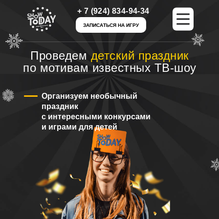
+ 7 (924) 834-94-34
+ 7 (924) 834-94-34
ЗАПИСАТЬСЯ НА ИГРУ
ЗАПИСАТЬСЯ НА ИГРУ
Проведем
детский праздник
по мотивам известных ТВ-шоу
Организуем необычный
праздник
с интересными конкурсами
и играми для детей