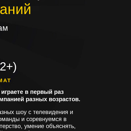
паний
ам
2+)
МАТ
 играете в первый раз
омпанией разных возрастов.
азных шоу с телевидения и
оманды и соревнуемся в
терство, умение объяснять,