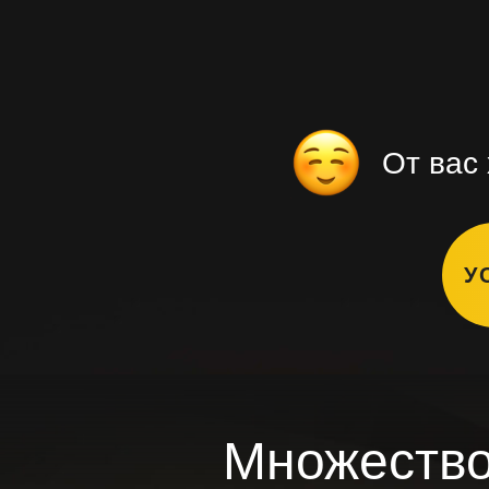
От вас
У
Множество