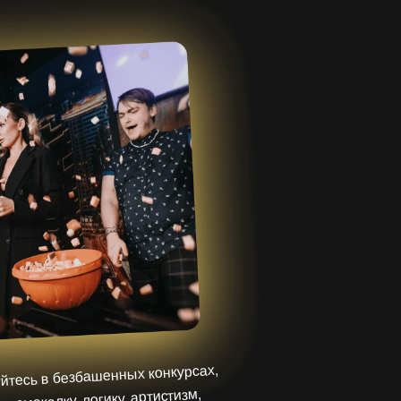
йтесь в безбашенных конкурсах,
я смекалку, логику, артистизм,