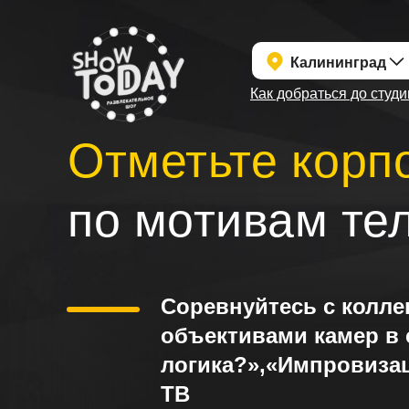
Калининград
Как добраться до студ
Как добраться до студи
Отметьте корп
по
мотивам те
Соревнуйтесь с колле
объективами камер в 
логика?»,«Импровизац
ТВ