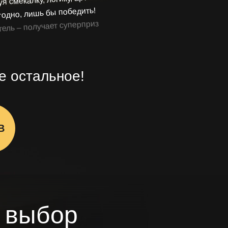
угодно, лишь бы победить!
ель – получает суперприз
е остальное!
В
 выбор