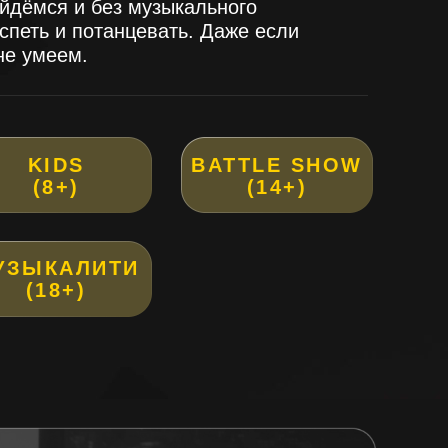
ойдёмся и без музыкального
спеть и потанцевать. Даже если
не умеем.
KIDS
BATTLE SHOW
(8+)
(14+)
УЗЫКАЛИТИ
(18+)