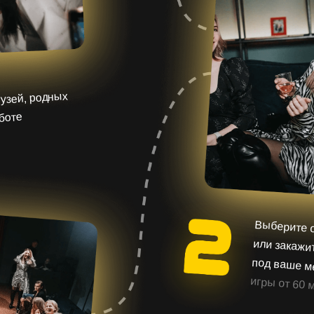
рузей, родных
аботе
Выберите о
или закажите
под ваше 
игры от 60 