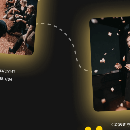
азделит
оманды
Соревну
использу