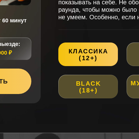
показывать на себе. Не об
раунда, чтобы можно было 
не умеем. Особенно, если 
т 60 минут
выезде:
КЛАССИКА
000 ₽
(12+)
ТЬ
М
BLACK
(18+)