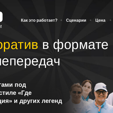
Как это работает?
Сценарии
Цена
Как это работает?
Сценарии
Цена
ии
и
оратив
в
формате 
лепередач
гами под
стиле «Где
ия» и других легенд