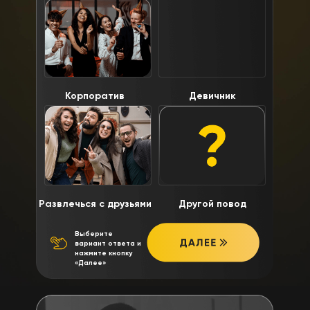
Корпоратив
Девичник
Развлечься с друзьями
Другой повод
Выберите
вариант ответа и
нажмите кнопку
«Далее»